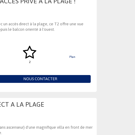
CCES PRIVE A LA PLAGE !
un accès direct à la plage, ce T2 offre une vue
epuis le balcon orienté à l'ouest.
Plan
2
NOUS CONTACTER
ECT A LA PLAGE
ans ascenseur) d'une magnifique villa en front de mer
e.