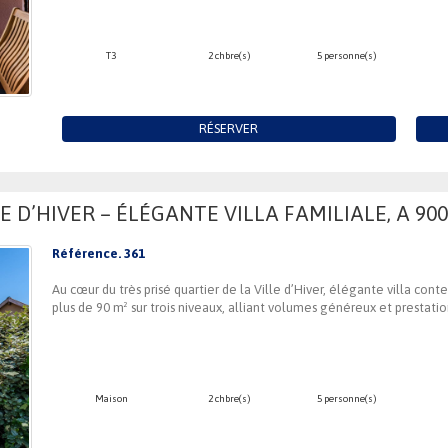
T3
2 chbre(s)
5 personne(s)
RÉSERVER
 D’HIVER – ÉLÉGANTE VILLA FAMILIALE, A 900
Référence. 361
Au cœur du très prisé quartier de la Ville d’Hiver, élégante villa co
plus de 90 m² sur trois niveaux, alliant volumes généreux et prestatio
Maison
2 chbre(s)
5 personne(s)