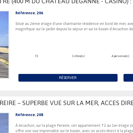
E (400 M DU CHATEAU DEGANNE - CASINO) : A
Référence. 206
Situé au 2ème étage d'une charmante résidence en bord de mer, avec 
magnifique sur le jardin depuis le séjour et sur le bassin d'Arcachon d
T2
1 chbre(s)
4 personne(s)
RÉSERVER
EIRE – SUPERBE VUE SUR LA MER, ACCES DIR
Référence. 208
À Arcachon, sur la plage Pereire, cet appartement T2 au 1er étage (s
offre une vue imprenable sur le bassin, avec un accès direct à la plag