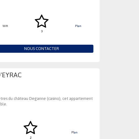
Wifi
Plan
3
NOUS CONTACTER
D'EYRAC
mètres du château Deganne (casino), cet appartement
able.
Plan
2