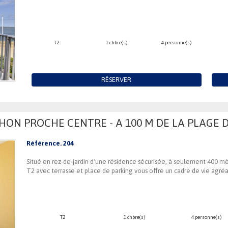
T2
1 chbre(s)
4 personne(s)
RÉSERVER
ON PROCHE CENTRE - A 100 M DE LA PLAGE 
Référence. 204
Situé en rez-de-jardin d'une résidence sécurisée, à seulement 400 
T2 avec terrasse et place de parking vous offre un cadre de vie agré
T2
1 chbre(s)
4 personne(s)