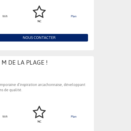
Wifi
Plan
NC
NOUS CONTACTER
 M DE LA PLAGE !
ntemporaine d’inspiration arcachonnaise, développant
ns de qualité.
Wifi
Plan
NC