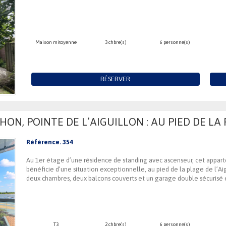
Maison mitoyenne
3 chbre(s)
6 personne(s)
RÉSERVER
ON, POINTE DE L’AIGUILLON : AU PIED DE LA 
Référence. 354
Au 1er étage d’une résidence de standing avec ascenseur, cet appar
bénéficie d’une situation exceptionnelle, au pied de la plage de l’Ai
deux chambres, deux balcons couverts et un garage double sécurisé en
T3
2 chbre(s)
6 personne(s)