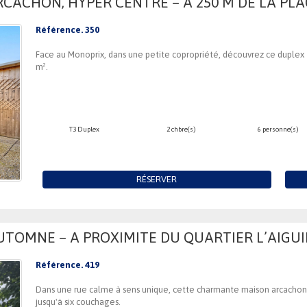
CACHON, HYPER CENTRE – A 250 M DE LA PL
Référence. 350
Face au Monoprix, dans une petite copropriété, découvrez ce duplex 
m².
T3 Duplex
2 chbre(s)
6 personne(s)
RÉSERVER
UTOMNE – A PROXIMITE DU QUARTIER L’AIGUIL
Référence. 419
Dans une rue calme à sens unique, cette charmante maison arcachonnai
jusqu'à six couchages.