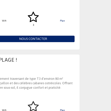
Wifi
Plan
3
NOUS CONTACTER
PLAGE !
tement traversant de type T3 d’environ 80 m²
guillon et des célèbres cabanes ostréicoles. Offrant
 sous-sol, il conjugue confort et praticité.
Wifi
Plan