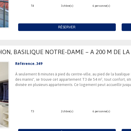
T4
3 chbre(s)
6 personne(s)
RÉSERVER
ON, BASILIQUE NOTRE-DAME – A 200 M DE LA 
Référence. 349
À seulement 8 minutes à pied du centre-ville, au pied de la basiliq
des marins", se trouve cet appartement T3 de 54 m², tout confort, si
divisée en plusieurs appartements. Ce logement peut accueillir jusqu
T3
2 chbre(s)
6 personne(s)