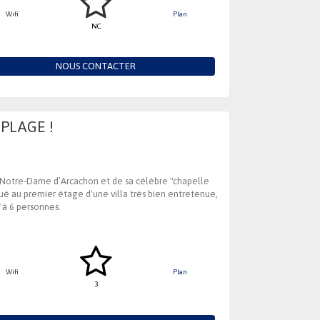
Wifi
Plan
NC
NOUS CONTACTER
PLAGE !
ue Notre-Dame d’Arcachon et de sa célèbre "chapelle
tué au premier étage d'une villa très bien entretenue,
'à 6 personnes.
Wifi
Plan
3