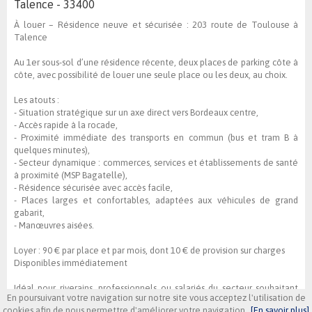
Talence - 33400
À louer – Résidence neuve et sécurisée : 203 route de Toulouse à
Talence
Au 1er sous-sol d’une résidence récente, deux places de parking côte à
côte, avec possibilité de louer une seule place ou les deux, au choix.
Les atouts :
- Situation stratégique sur un axe direct vers Bordeaux centre,
- Accès rapide à la rocade,
- Proximité immédiate des transports en commun (bus et tram B à
quelques minutes),
- Secteur dynamique : commerces, services et établissements de santé
à proximité (MSP Bagatelle),
- Résidence sécurisée avec accès facile,
- Places larges et confortables, adaptées aux véhicules de grand
gabarit,
- Manœuvres aisées.
Loyer : 90 € par place et par mois, dont 10 € de provision sur charges
Disponibles immédiatement
Idéal pour riverains, professionnels ou salariés du secteur souhaitant
En poursuivant votre navigation sur notre site vous acceptez l'utilisation de
stationner en toute sécurité dans un environnement pratique et
cookies afin de nous permettre d'améliorer votre navigation
[En savoir plus]