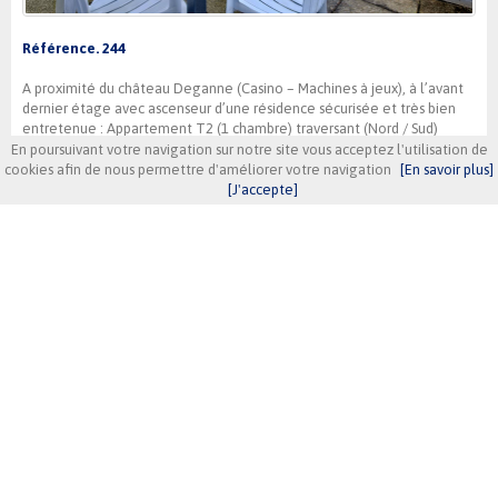
Référence. 244
A proximité du château Deganne (Casino – Machines à jeux), à l’avant
dernier étage avec ascenseur d’une résidence sécurisée et très bien
entretenue : Appartement T2 (1 chambre) traversant (Nord / Sud)
d’environ 45 m² avec parking et terrasse.
En poursuivant votre navigation sur notre site vous acceptez l'utilisation de
cookies afin de nous permettre d'améliorer votre navigation
[En savoir plus]
[J'accepte]
T2
1 chbre(s)
4 personne(s)
Wifi
Plan
3
RÉSERVER
NOUS CONTACTER
ARCACHON CENTRE, BEAU T3 AVEC