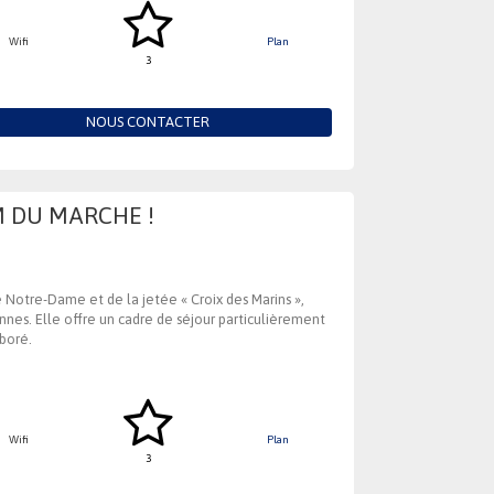
Wifi
Plan
3
NOUS CONTACTER
M DU MARCHE !
ue Notre-Dame et de la jetée « Croix des Marins »,
nnes. Elle offre un cadre de séjour particulièrement
rboré.
Wifi
Plan
3