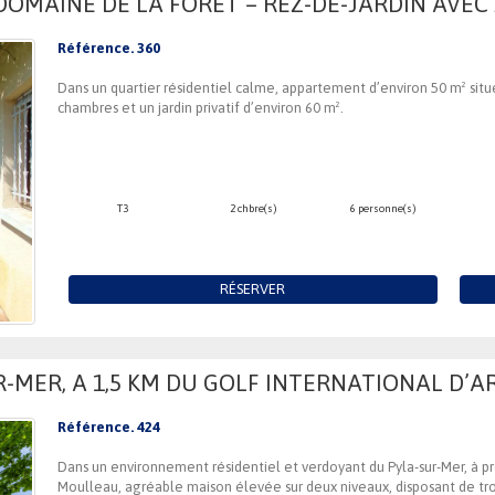
DOMAINE DE LA FORÊT – REZ-DE-JARDIN AVEC 
Référence. 360
Dans un quartier résidentiel calme, appartement d’environ 50 m² sit
chambres et un jardin privatif d’environ 60 m².
T3
2 chbre(s)
6 personne(s)
RÉSERVER
R-MER, A 1,5 KM DU GOLF INTERNATIONAL D’
Référence. 424
Dans un environnement résidentiel et verdoyant du Pyla-sur-Mer, à 
Moulleau, agréable maison élevée sur deux niveaux, disposant de trois