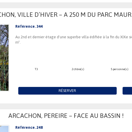
HON, VILLE D’HIVER – A 250 M DU PARC MAU
Référence. 344
Au 2nd et dernier étage d'une superbe villa édifiée à la fin du XIXe
m².
T3
2 chbre(s)
5 personne(s)
RÉSERVER
ARCACHON, PEREIRE – FACE AU BASSIN !
Référence. 248