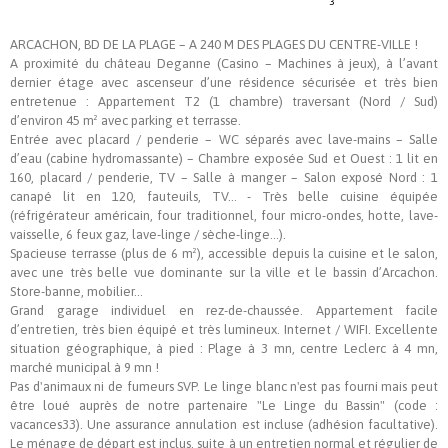
3
ARCACHON, BD DE LA PLAGE – A 240 M DES PLAGES DU CENTRE-VILLE !
A proximité du château Deganne (Casino – Machines à jeux), à l’avant
dernier étage avec ascenseur d’une résidence sécurisée et très bien
entretenue : Appartement T2 (1 chambre) traversant (Nord / Sud)
d’environ 45 m² avec parking et terrasse.
Entrée avec placard / penderie – WC séparés avec lave-mains – Salle
d’eau (cabine hydromassante) – Chambre exposée Sud et Ouest : 1 lit en
160, placard / penderie, TV – Salle à manger – Salon exposé Nord : 1
canapé lit en 120, fauteuils, TV… - Très belle cuisine équipée
(réfrigérateur américain, four traditionnel, four micro-ondes, hotte, lave-
vaisselle, 6 feux gaz, lave-linge / sèche-linge…).
Spacieuse terrasse (plus de 6 m²), accessible depuis la cuisine et le salon,
avec une très belle vue dominante sur la ville et le bassin d’Arcachon.
Store-banne, mobilier…
Grand garage individuel en rez-de-chaussée. Appartement facile
d’entretien, très bien équipé et très lumineux. Internet / WIFI. Excellente
situation géographique, à pied : Plage à 3 mn, centre Leclerc à 4 mn,
marché municipal à 9 mn !
Pas d'animaux ni de fumeurs SVP. Le linge blanc n'est pas fourni mais peut
être loué auprès de notre partenaire "Le Linge du Bassin" (code :
vacances33). Une assurance annulation est incluse (adhésion facultative).
Le ménage de départ est inclus, suite à un entretien normal et régulier de