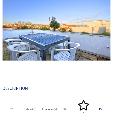
DESCRIPTION
T2
1 chbre(s)
4 personne(s)
Wifi
Plan