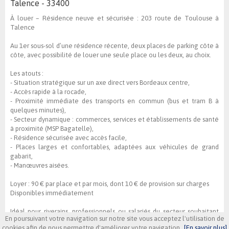
Talence - 33400
À louer – Résidence neuve et sécurisée : 203 route de Toulouse à
Talence
Au 1er sous-sol d’une résidence récente, deux places de parking côte à
côte, avec possibilité de louer une seule place ou les deux, au choix.
Les atouts :
- Situation stratégique sur un axe direct vers Bordeaux centre,
- Accès rapide à la rocade,
- Proximité immédiate des transports en commun (bus et tram B à
quelques minutes),
- Secteur dynamique : commerces, services et établissements de santé
à proximité (MSP Bagatelle),
- Résidence sécurisée avec accès facile,
- Places larges et confortables, adaptées aux véhicules de grand
gabarit,
- Manœuvres aisées.
Loyer : 90 € par place et par mois, dont 10 € de provision sur charges
Disponibles immédiatement
Idéal pour riverains, professionnels ou salariés du secteur souhaitant
En poursuivant votre navigation sur notre site vous acceptez l'utilisation de
stationner en toute sécurité dans un environnement pratique et
cookies afin de nous permettre d'améliorer votre navigation
[En savoir plus]