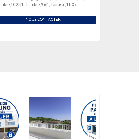
ambre,10.25|1,chambre,9.6|1,Terrasse,11.05
NOUS CONTACTER