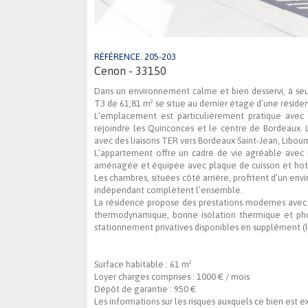
RÉFÉRENCE. 205-203
Cenon - 33150
Dans un environnement calme et bien desservi, à s
T3 de 61,81 m² se situe au dernier étage d’une rési
L’emplacement est particulièrement pratique avec
rejoindre les Quinconces et le centre de Bordeaux
avec des liaisons TER vers Bordeaux Saint-Jean, Libou
L’appartement offre un cadre de vie agréable avec
aménagée et équipée avec plaque de cuisson et hotte
Les chambres, situées côté arrière, profitent d’un en
indépendant complètent l’ensemble.
La résidence propose des prestations modernes avec 
thermodynamique, bonne isolation thermique et phon
stationnement privatives disponibles en supplément (lo
Surface habitable :
61 m²
Loyer charges comprises :
1000 € / mois
Dépôt de garantie :
950 €
Les informations sur les risques auxquels ce bien est e