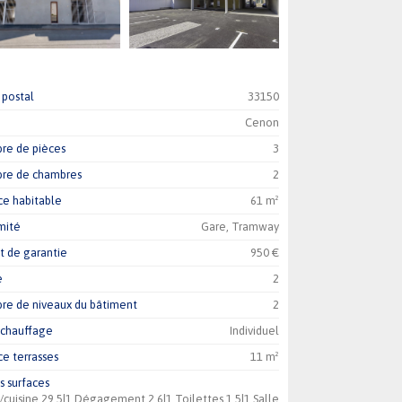
postal
33150
Cenon
re de pièces
3
re de chambres
2
ce habitable
61 m²
mité
Gare, Tramway
 de garantie
950 €
e
2
e de niveaux du bâtiment
2
 chauffage
Individuel
ce terrasses
11 m²
s surfaces
r/cuisine,29.5|1,Dégagement,2.6|1,Toilettes,1.5|1,Salle