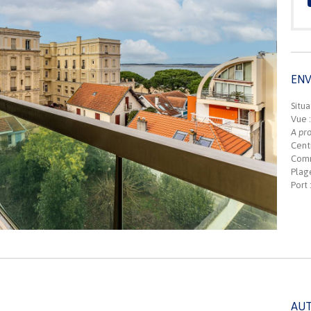
EN
Situa
Vue :
A pro
Centr
Comm
Plag
Port 
AUT