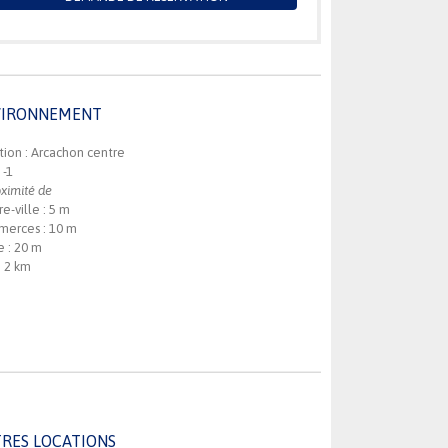
VIRONNEMENT
tion : Arcachon centre
 -1
ximité de
e-ville : 5 m
erces : 10 m
e : 20 m
: 2 km
RES LOCATIONS