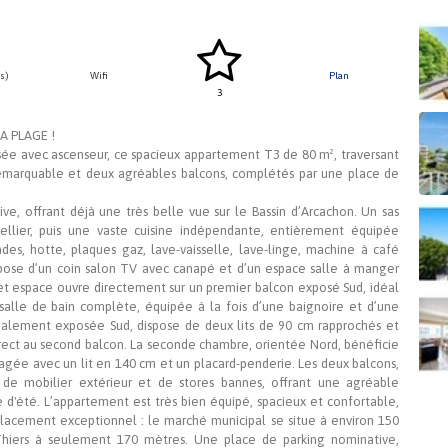
s)
Wifi
Plan
3
A PLAGE !
sée avec ascenseur, ce spacieux appartement T3 de 80 m², traversant
remarquable et deux agréables balcons, complétés par une place de
tive, offrant déjà une très belle vue sur le Bassin d’Arcachon. Un sas
ellier, puis une vaste cuisine indépendante, entièrement équipée
ondes, hotte, plaques gaz, lave-vaisselle, lave-linge, machine à café
pose d’un coin salon TV avec canapé et d’un espace salle à manger
t espace ouvre directement sur un premier balcon exposé Sud, idéal
alle de bain complète, équipée à la fois d’une baignoire et d’une
galement exposée Sud, dispose de deux lits de 90 cm rapprochés et
irect au second balcon. La seconde chambre, orientée Nord, bénéficie
agée avec un lit en 140 cm et un placard-penderie. Les deux balcons,
 de mobilier extérieur et de stores bannes, offrant une agréable
le d'été. L’appartement est très bien équipé, spacieux et confortable,
placement exceptionnel : le marché municipal se situe à environ 150
Thiers à seulement 170 mètres. Une place de parking nominative,