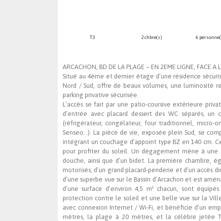
T3
2 chbre(s)
6 personne(
ARCACHON, BD DE LA PLAGE – EN 2EME LIGNE, FACE A L
Situé au 4ème et dernier étage d’une résidence sécuri
Nord / Sud, offre de beaux volumes, une luminosité 
parking privative sécurisée.
L’accès se fait par une patio-coursive extérieure priva
d’entrée avec placard dessert des WC séparés, un c
(réfrigérateur, congélateur, four traditionnel, micro-
Senseo…). La pièce de vie, exposée plein Sud, se com
intégrant un couchage d’appoint type BZ en 140 cm. Ce
pour profiter du soleil. Un dégagement mène à une s
douche, ainsi que d’un bidet. La première chambre, é
motorisés, d’un grand placard-penderie et d’un accès d
d’une superbe vue sur le Bassin d’Arcachon et est amén
d’une surface d’environ 4,5 m² chacun, sont équipés
protection contre le soleil et une belle vue sur la Vil
avec connexion Internet / Wi-Fi, et bénéficie d’un em
mètres, la plage à 20 mètres, et la célèbre jetée 