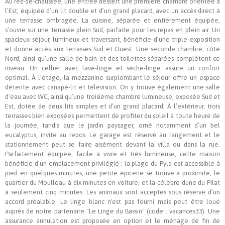
Au rez-de-chaussée, une entrée dessert une première chambre orientée à
l’Est, équipée d’un lit double et d’un grand placard, avec un accès direct à
une terrasse ombragée. La cuisine, séparée et entièrement équipée,
s’ouvre sur une terrasse plein Sud, parfaite pour les repas en plein air. Un
spacieux séjour, lumineux et traversant, bénéficie d’une triple exposition
et donne accès aux terrasses Sud et Ouest. Une seconde chambre, côté
Nord, ainsi qu’une salle de bain et des toilettes séparées complètent ce
niveau. Un cellier avec lave-linge et sèche-linge assure un confort
optimal. À l’étage, la mezzanine surplombant le séjour offre un espace
détente avec canapé-lit et télévision. On y trouve également une salle
d’eau avec WC, ainsi qu’une troisième chambre lumineuse, exposée Sud et
Est, dotée de deux lits simples et d’un grand placard. À l’extérieur, trois
terrasses bien exposées permettent de profiter du soleil à toute heure de
la journée, tandis que le jardin paysager, orné notamment d’un bel
eucalyptus, invite au repos. Le garage est réservé au rangement et le
stationnement peut se faire aisément devant la villa ou dans la rue.
Parfaitement équipée, facile à vivre et très lumineuse, cette maison
bénéficie d’un emplacement privilégié : la plage du Pyla est accessible à
pied en quelques minutes, une petite épicerie se trouve à proximité, le
quartier du Moulleau à dix minutes en voiture, et la célèbre dune du Pilat
à seulement cinq minutes. Les animaux sont acceptés sous réserve d’un
accord préalable. Le linge blanc n'est pas fourni mais peut être loué
auprès de notre partenaire "Le Linge du Bassin" (code : vacances33). Une
assurance annulation est proposée en option et le ménage de fin de