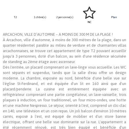
T2
1 chbre(s)
2 personne(s)
Plan
NC
ARCACHON, VILLE D’AUTOMNE – A MOINS DE 300 M DE LA PLAGE !
À Arcachon, ville d'automne, à moins de 300 mètres de la plage, dans un
quartier résidentiel paisible au milieu de verdure et de charmantes villas
arcachonnaises, se trouve cet appartement de type T2 pouvant accueillir
jusqu'à 3 personnes, doté d'un balcon, au sein d'une résidence sécurisée
de standing au 2ème étage avec ascenseur.
Dès l'entrée, un placard comprenant un lave-linge vous accueille. Les WC
sont séparés et suspendus, tandis que la salle d'eau offre un design
moderne. La chambre, exposée au nord, bénéficie d'une belle vue sur
l'église St-Ferdinand, et est équipée d'un lit en 160 ainsi que d'un
placard/penderie. La cuisine est entièrement équipée avec un
réfrigérateur comprenant une partie congélateur, un lave-vaisselle, trois
plaques à induction, un four traditionnel, un four micro-ondes, une hotte
et une machine Nespresso. Le séjour, orienté à l'est, comprend un clic-clac
en 140, une télévision et un coin repas. Un joli balcon d'environ 10 mètres
carrés, exposé à l'est, est équipé de mobilier et d'un store banne
électrique, offrant une belle vue dominante sur la rue. L'appartement a
été récemment rénové, est très bien équipé et bénéficie d'un