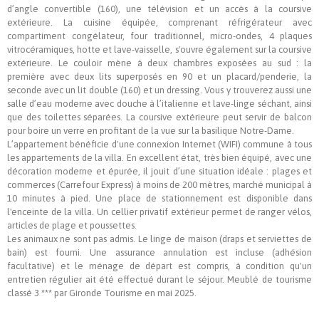
d’angle convertible (160), une télévision et un accès à la coursive
extérieure. La cuisine équipée, comprenant réfrigérateur avec
compartiment congélateur, four traditionnel, micro-ondes, 4 plaques
vitrocéramiques, hotte et lave-vaisselle, s'ouvre également sur la coursive
extérieure. Le couloir mène à deux chambres exposées au sud : la
première avec deux lits superposés en 90 et un placard/penderie, la
seconde avec un lit double (160) et un dressing. Vous y trouverez aussi une
salle d’eau moderne avec douche à l’italienne et lave-linge séchant, ainsi
que des toilettes séparées. La coursive extérieure peut servir de balcon
pour boire un verre en profitant de la vue sur la basilique Notre-Dame.
L’appartement bénéficie d'une connexion Internet (WIFI) commune à tous
les appartements de la villa. En excellent état, très bien équipé, avec une
décoration moderne et épurée, il jouit d’une situation idéale : plages et
commerces (Carrefour Express) à moins de 200 mètres, marché municipal à
10 minutes à pied. Une place de stationnement est disponible dans
l'enceinte de la villa. Un cellier privatif extérieur permet de ranger vélos,
articles de plage et poussettes.
Les animaux ne sont pas admis. Le linge de maison (draps et serviettes de
bain) est fourni. Une assurance annulation est incluse (adhésion
facultative) et le ménage de départ est compris, à condition qu'un
entretien régulier ait été effectué durant le séjour. Meublé de tourisme
classé 3 *** par Gironde Tourisme en mai 2025.