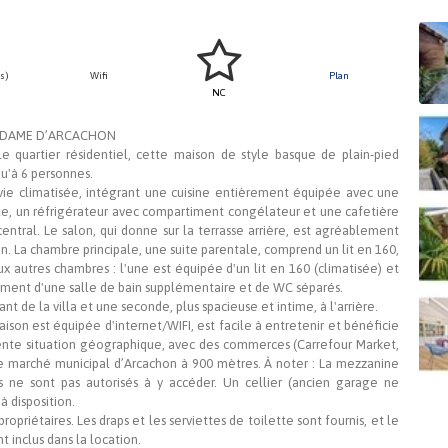
s)
Wifi
Plan
NC
E-DAME D’ARCACHON
 quartier résidentiel, cette maison de style basque de plain-pied
qu'à 6 personnes.
vie climatisée, intégrant une cuisine entièrement équipée avec une
elle, un réfrigérateur avec compartiment congélateur et une cafetière
central. Le salon, qui donne sur la terrasse arrière, est agréablement
. La chambre principale, une suite parentale, comprend un lit en 160,
x autres chambres : l'une est équipée d'un lit en 160 (climatisée) et
lement d'une salle de bain supplémentaire et de WC séparés.
nt de la villa et une seconde, plus spacieuse et intime, à l'arrière.
aison est équipée d'internet/WIFI, est facile à entretenir et bénéficie
ente situation géographique, avec des commerces (Carrefour Market,
e marché municipal d’Arcachon à 900 mètres. À noter : La mezzanine
es ne sont pas autorisés à y accéder. Un cellier (ancien garage ne
à disposition.
priétaires. Les draps et les serviettes de toilette sont fournis, et le
 inclus dans la location.