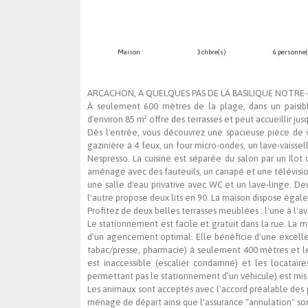
Maison
3 chbre(s)
6 personne(
ARCACHON, A QUELQUES PAS DE LA BASILIQUE NOTR
À seulement 600 mètres de la plage, dans un paisible
d'environ 85 m² offre des terrasses et peut accueillir jus
Dès l'entrée, vous découvrez une spacieuse pièce de 
gazinière à 4 feux, un four micro-ondes, un lave-vaiss
Nespresso. La cuisine est séparée du salon par un îlot 
aménagé avec des fauteuils, un canapé et une télévision
une salle d'eau privative avec WC et un lave-linge. Deu
l'autre propose deux lits en 90. La maison dispose éga
Profitez de deux belles terrasses meublées : l'une à l'ava
Le stationnement est facile et gratuit dans la rue. La m
d'un agencement optimal. Elle bénéficie d'une excell
tabac/presse, pharmacie) à seulement 400 mètres et l
est inaccessible (escalier condamné) et les locatair
permettant pas le stationnement d’un véhicule) est mis 
Les animaux sont acceptés avec l'accord préalable des pro
ménage de départ ainsi que l'assurance "annulation" sont