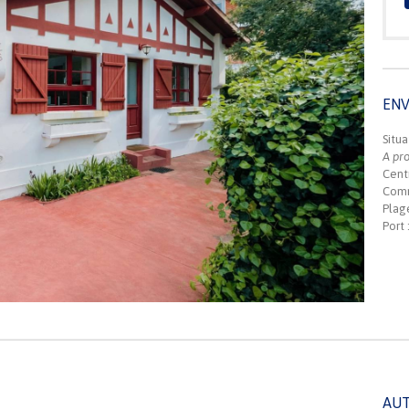
EN
Situa
A pro
Centr
Comm
Plag
Port 
AUT