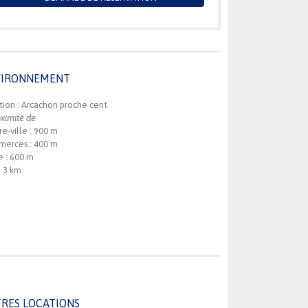
VIRONNEMENT
tion : Arcachon proche cent
ximité de
e-ville : 900 m
erces : 400 m
e : 600 m
: 3 km
RES LOCATIONS