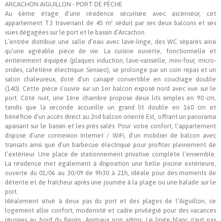
ARCACHON AIGUILLON - PORT DE PÊCHE
Au 6ème étage d’une résidence sécurisée avec ascenseur, cet
appartement T3 traversant de 45 m² séduit par ses deux balcons et ses
vues dégagées sur le port et le bassin d’Arcachon.
L’entrée distribue une salle d’eau avec lave-linge, des WC séparés ainsi
qu’une agréable pièce de vie. La cuisine ouverte, fonctionnelle et
entièrement équipée (plaques induction, lave-vaisselle, mini-four, micro-
ondes, cafetière électrique Senseo), se prolonge par un coin repas et un
salon chaleureux, doté d’un canapé convertible en couchage double
(140). Cette pièce s’ouvre sur un 1er balcon exposé nord avec vue sur le
port. Côté nuit, une 1ère chambre propose deux lits simples en 90 cm,
tandis que la seconde accueille un grand lit double en 160 cm et
bénéficie d’un accès direct au 2nd balcon orienté Est, offrant un panorama
apaisant sur le bassin et les prés salés. Pour votre confort, l’appartement
dispose d’une connexion Internet / WiFi, d’un mobilier de balcon avec
transats ainsi que d’un barbecue électrique pour profiter pleinement de
l’extérieur. Une place de stationnement privative complète l’ensemble.
La résidence met également à disposition une belle piscine extérieure,
ouverte du 01/06 au 30/09 de 9h30 à 21h, idéale pour des moments de
détente et de fraîcheur après une journée à la plage ou une balade sur le
port.
Idéalement situé à deux pas du port et des plages de l’Aiguillon, ce
logement allie confort, modernité et cadre privilégié pour des vacances
réussies au bord du Bassin. Animaux non admis. Le linge blanc n'est pas