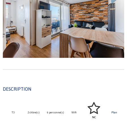
DESCRIPTION
T3
2 chbre(s)
6 personne(s)
Wifi
Plan
NC