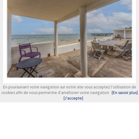
En poursuivant votre navigation sur notre site vous acceptez l'utilisation de
Référence. 601
cookies afin de nous permettre d'améliorer votre navigation
[En savoir plus]
[J'accepte]
Située à proximité de la jetée des marins, en bord de mer, cette
spacieuse villa de caractère offre environ 280 m² habitables répartis en
5 chambres, 5 salles de bain, terrasses et jardin.
Villa
5 chbre(s)
10 personne(s)
Wifi
Plan