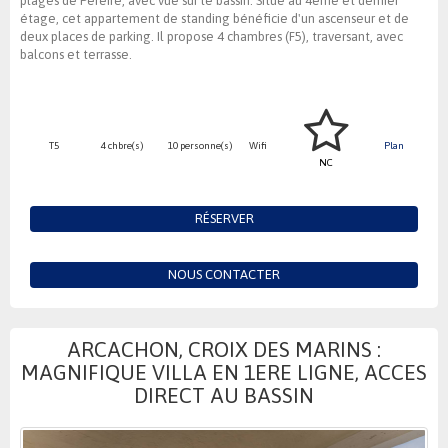
plages de Pereire, avec vue sur le bassin. Situé au 4ème et dernier
étage, cet appartement de standing bénéficie d'un ascenseur et de
deux places de parking. Il propose 4 chambres (F5), traversant, avec
balcons et terrasse.
T5
4 chbre(s)
10 personne(s)
Wifi
Plan
NC
RÉSERVER
NOUS CONTACTER
ARCACHON, CROIX DES MARINS :
MAGNIFIQUE VILLA EN 1ERE LIGNE, ACCES
DIRECT AU BASSIN