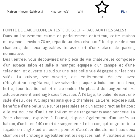
Maison mitoyenne
2 chbre(s)
4 personne(s)
Wifi
Plan
3
POINTE DE L’AIGUILLON, LA TESTE DE BUCH – FACE AUX PRES SALES !
Dans un lotissement calme et parfaitement entretenu, cette maison
mitoyenne d’environ 70 m², répartie sur deux niveaux. Elle dispose de deux
chambres, de deux agréables terrasses et d’une place de parking
nominative.
Dès l’entrée, vous découvrirez une pièce de vie chaleureuse composée
d’un espace salon et salle à manger, équipée d’un canapé et d’une
télévision, et ouverte au sud sur une très belle vue dégagée sur les prés
salés. La cuisine, semi-ouverte, est entièrement équipée avec
réfrigérateur-congélateur, lave-vaisselle, plaque à induction trois feux,
hotte, four traditionnel et micro-ondes. Un placard de rangement est
astucieusement aménagé sous l’escalier. À l’étage, le palier dessert une
salle d’eau , des WC séparés ainsi que 2 chambres. La 1ère, exposée sud,
bénéficie d’une belle vue sur les prés salés et d’un accès direct au balcon ;
elle est équipée d’un lit en 160 cm et de rangements avec penderie. La
2nde chambre, exposée à l’ouest, dispose également d’un accès au
balcon, d’un lit en 140 cm et de rangements. Le balcon, qui longe toute la
façade en angle sud et ouest, permet d’accéder directement aux deux
chambres et prolonge agréablement les espaces nuit. À l’extérieur, vous