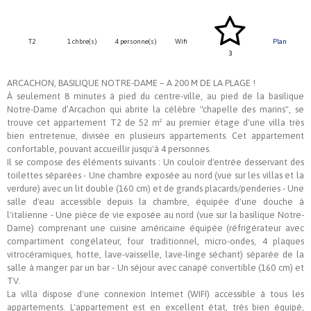
T2
1 chbre(s)
4 personne(s)
Wifi
Plan
3
ARCACHON, BASILIQUE NOTRE-DAME – A 200 M DE LA PLAGE !
À seulement 8 minutes à pied du centre-ville, au pied de la basilique
Notre-Dame d’Arcachon qui abrite la célèbre "chapelle des marins", se
trouve cet appartement T2 de 52 m² au premier étage d'une villa très
bien entretenue, divisée en plusieurs appartements. Cet appartement
confortable, pouvant accueillir jusqu'à 4 personnes.
Il se compose des éléments suivants : Un couloir d'entrée desservant des
toilettes séparées - Une chambre exposée au nord (vue sur les villas et la
verdure) avec un lit double (160 cm) et de grands placards/penderies - Une
salle d'eau accessible depuis la chambre, équipée d'une douche à
l'italienne - Une pièce de vie exposée au nord (vue sur la basilique Notre-
Dame) comprenant une cuisine américaine équipée (réfrigérateur avec
compartiment congélateur, four traditionnel, micro-ondes, 4 plaques
vitrocéramiques, hotte, lave-vaisselle, lave-linge séchant) séparée de la
salle à manger par un bar - Un séjour avec canapé convertible (160 cm) et
TV.
La villa dispose d'une connexion Internet (WIFI) accessible à tous les
appartements. L'appartement est en excellent état, très bien équipé,